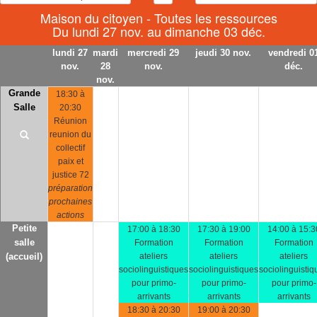
Maison du citoyen - Toutes les ressources
Du lundi 27 nov. au dimanche 03 déc.
lundi 27
mardi
mercredi 29
jeudi 30 nov.
vendredi 0
nov.
28
nov.
déc.
nov.
Grande
18:30 à
Salle
20:30
Réunion
reunion du
collectif
paix et
justice 72
préparation
prochaines
actions
Petite
17:00 à 18:30
17:30 à 19:00
14:00 à 15:3
salle
Formation
Formation
Formation
(accueil)
ateliers
ateliers
ateliers
sociolinguistiques
sociolinguistiques
sociolinguistiq
pour primo-
pour primo-
pour primo-
arrivants
arrivants
arrivants
18:30 à 20:30
19:00 à 20:30