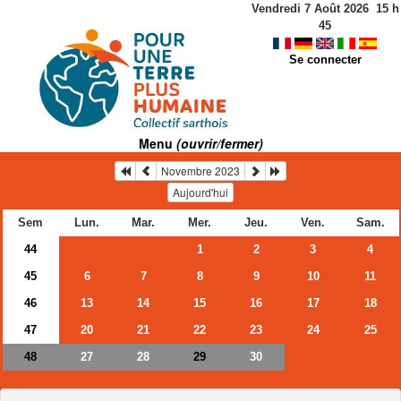
Vendredi 7 Août 2026
15
h
45
Se connecter
Menu
(ouvrir/fermer)
Novembre 2023
Aujourd'hui
Sem
Lun.
Mar.
Mer.
Jeu.
Ven.
Sam.
44
1
2
3
4
45
6
7
8
9
10
11
46
13
14
15
16
17
18
47
20
21
22
23
24
25
48
27
28
30
29