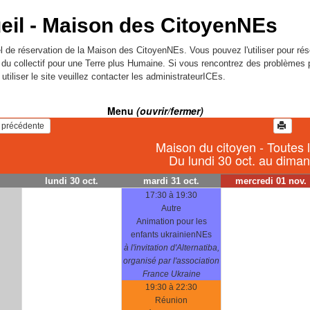
eil -
Maison des CitoyenNEs
l de réservation de la Maison des CitoyenNEs. Vous pouvez l'utiliser pour rés
l du collectif pour une Terre plus Humaine. Si vous rencontrez des problèmes 
utiliser le site veuillez contacter les administrateurICEs.
Menu
(ouvrir/fermer)
   Voir la semaine précédente 
Maison du citoyen - Toutes 
Du lundi 30 oct. au dima
lundi 30 oct.
mardi 31 oct.
mercredi 01 nov.
17:30 à 19:30
Autre
Animation pour les
enfants ukrainienNEs
à l'invitation d'Alternatiba,
organisé par l'association
France Ukraine
19:30 à 22:30
Réunion