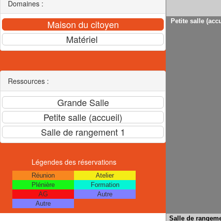
Domaines :
Petite salle (accu
Ressources :
Légendes des réservations
Réunion
Atelier
Plénière
Formation
AG
Autre
Autre
Salle de rangeme