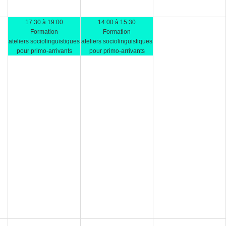
17:30 à 19:00
14:00 à 15:30
Formation
Formation
ateliers sociolinguistiques
ateliers sociolinguistiques
pour primo-arrivants
pour primo-arrivants