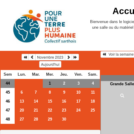
Accu
Bienvenue dans le logicie
une salle ou du matérie
Novembre 2023
Aujourd'hui
Sem
Lun.
Mar.
Mer.
Jeu.
Ven.
Sam.
44
2
3
4
1
Grande Salle
45
6
7
8
9
10
11
46
13
14
15
16
17
18
47
20
21
22
23
24
25
48
27
28
29
30