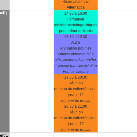
Réservation par
Alternatiba
eil)
14:30 à 16:00
Formation
ateliers sociolinguistiques
pour primo-arrivants
17:30 à 19:30
Autre
Animation pour les
enfants ukrainienNEs
à l'invitation d'Alternatiba,
organisé par l'association
France Ukraine
19:30 à 20:30
Réunion
reunion du collectif paix et
justice 72
réunion de travail
20:30 à 21:00
Réunion
reunion du collectif paix et
justice 72
réunion de travail
nt 1