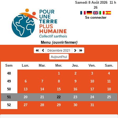
Samedi 8 Août 2026
11
h
26
Se connecter
Menu
(ouvrir/fermer)
Décembre 2021
Aujourd'hui
Sem
Lun.
Mar.
Mer.
Jeu.
Ven.
Sam.
48
1
2
3
4
49
6
7
8
9
10
11
50
13
14
15
16
17
18
51
20
21
23
24
25
22
52
27
28
29
30
31