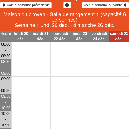
  Voir la semaine précédente
Voir la semaine suivante  
Maison du citoyen - Salle de rangement 1 (capacité 6
personnes)
Semaine : lundi 20 déc. - dimanche 26 déc.
Heure
lundi 20
mardi 21
mercredi
jeudi 23
vendredi
samedi 25
déc.
déc.
22 déc.
déc.
24 déc.
déc.
08:00
-
08:30
08:30
-
09:00
09:00
-
09:30
09:30
-
10:00
10:00
-
10:30