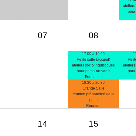
Petit
ateliers
pour 
07
08
17:00 à 19:00
1
Petite salle (accueil)
Petit
ateliers sociolinguistiques
ateliers
pour primo-arrivants
pour 
Formation
18:30 à 20:30
Grande Salle
réunion préparation de la
pride
Réunion
14
15