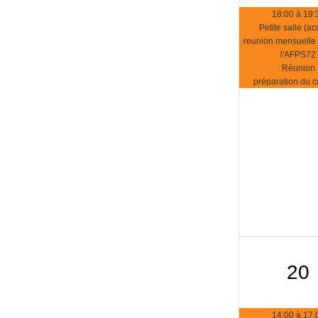
18:00 à 19:
Petite salle (ac
reunion mensuelle
l'AFPS72
Réunion
préparation du 
20
14:00 à 17: