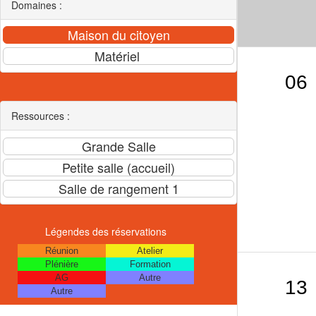
Domaines :
06
Ressources :
Légendes des réservations
Réunion
Atelier
Plénière
Formation
AG
Autre
13
Autre