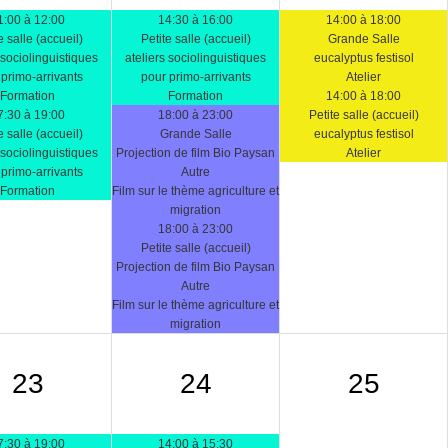
1:00 à 12:00
14:30 à 16:00
14:00 à 18:00
e salle (accueil)
Petite salle (accueil)
Grande Salle
 sociolinguistiques
ateliers sociolinguistiques
eucalyptus festisol
primo-arrivants
pour primo-arrivants
Atelier
Formation
Formation
14:00 à 18:00
7:30 à 19:00
18:00 à 23:00
Petite salle (accueil)
e salle (accueil)
Grande Salle
eucalyptus festisol
 sociolinguistiques
Projection de film Bio Paysan
Atelier
primo-arrivants
Autre
Formation
Film sur le thème agriculture et
migration
18:00 à 23:00
Petite salle (accueil)
Projection de film Bio Paysan
Autre
Film sur le thème agriculture et
migration
23
24
25
7:30 à 19:00
14:00 à 15:30