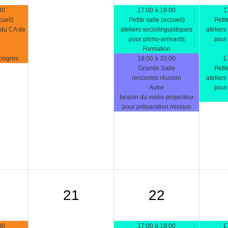
30
17:00 à 19:00
1
cueil)
Petite salle (accueil)
Petit
 du CA de
ateliers sociolinguistiques
ateliers
pour primo-arrivants
pour 
Formation
congrès
18:00 à 20:00
1
Grande Salle
Petit
rencontre réunion
ateliers
Autre
pour 
besoin du vidéo-projecteur
pour préparation mission
21
22
00
17:00 à 19:00
1