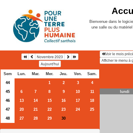
Accu
Bienvenue dans le logicie
une salle ou du matérie
Voir le mois préc
Novembre 2023
Aujourd'hui
Sem
Lun.
Mar.
Mer.
Jeu.
Ven.
Sam.
44
1
2
3
4
45
6
7
8
9
10
11
lundi
46
13
14
15
16
17
18
47
20
21
22
23
24
25
48
27
28
29
30