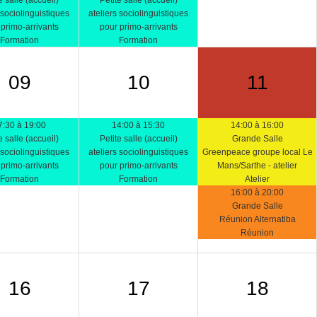
e salle (accueil)
Petite salle (accueil)
 sociolinguistiques
ateliers sociolinguistiques
primo-arrivants
pour primo-arrivants
Formation
Formation
09
10
11
7:30 à 19:00
14:00 à 15:30
14:00 à 16:00
e salle (accueil)
Petite salle (accueil)
Grande Salle
 sociolinguistiques
ateliers sociolinguistiques
Greenpeace groupe local Le
primo-arrivants
pour primo-arrivants
Mans/Sarthe - atelier
Formation
Formation
Atelier
16:00 à 20:00
Grande Salle
Réunion Alternatiba
Réunion
16
17
18