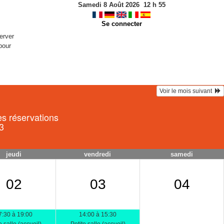
Samedi 8 Août 2026
12
h
55
Se connecter
erver
pour
Voir le mois suivant  
es réservations
3
jeudi
vendredi
samedi
02
03
04
7:30 à 19:00
14:00 à 15:30