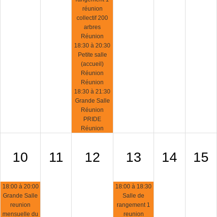
réunion
collectif 200
arbres
Réunion
18:30 à 20:30
Petite salle
(accueil)
Réunion
Réunion
18:30 à 21:30
Grande Salle
Réunion
PRIDE
Réunion
10
11
12
13
14
15
18:00 à 20:00
18:00 à 18:30
Grande Salle
Salle de
reunion
rangement 1
mensuelle du
reunion