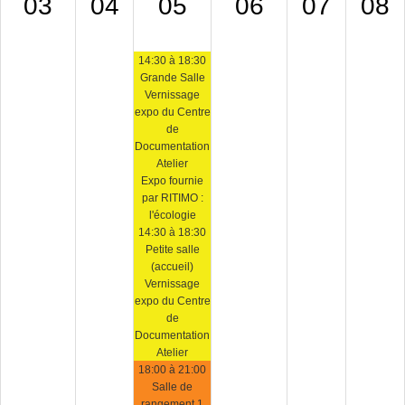
03
04
05
06
07
08
14:30 à 18:30
Grande Salle
Vernissage
expo du Centre
de
Documentation
Atelier
Expo fournie
par RITIMO :
l'écologie
14:30 à 18:30
Petite salle
(accueil)
Vernissage
expo du Centre
de
Documentation
Atelier
18:00 à 21:00
Salle de
rangement 1