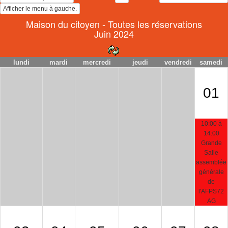
Maison du citoyen - Toutes les réservations
Juin 2024
lundi
mardi
mercredi
jeudi
vendredi
samedi
01
10:00 à
14:00
Grande
Salle
assemblée
générale
de
l'AFPS72
AG