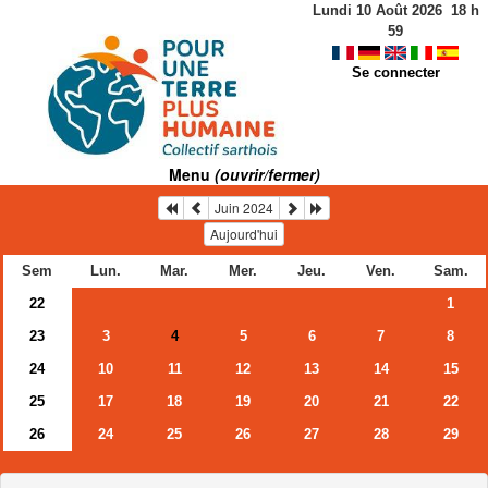
Lundi 10 Août 2026
18
h
59
Se connecter
Menu
(ouvrir/fermer)
Juin 2024
Aujourd'hui
Sem
Lun.
Mar.
Mer.
Jeu.
Ven.
Sam.
22
1
23
3
5
6
7
8
4
24
10
11
12
13
14
15
25
17
18
19
20
21
22
26
24
25
26
27
28
29