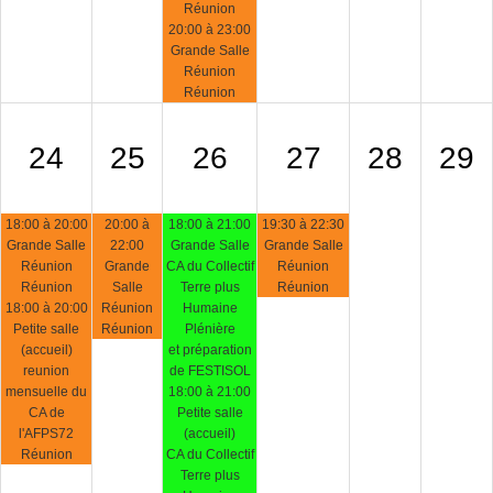
Réunion
20:00 à 23:00
Grande Salle
Réunion
Réunion
24
25
26
27
28
29
18:00 à 20:00
20:00 à
18:00 à 21:00
19:30 à 22:30
Grande Salle
22:00
Grande Salle
Grande Salle
Réunion
Grande
CA du Collectif
Réunion
Réunion
Salle
Terre plus
Réunion
18:00 à 20:00
Réunion
Humaine
Petite salle
Réunion
Plénière
(accueil)
et préparation
reunion
de FESTISOL
mensuelle du
18:00 à 21:00
CA de
Petite salle
l'AFPS72
(accueil)
Réunion
CA du Collectif
Terre plus