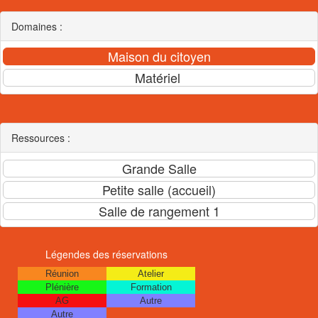
Domaines :
Ressources :
Légendes des réservations
Réunion
Atelier
Plénière
Formation
AG
Autre
Autre