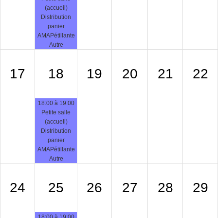
(accueil)
Distribution
panier
AMAPétillante
Autre
17
18
19
20
21
22
18:00 à 19:00
Petite salle
(accueil)
Distribution
panier
AMAPétillante
Autre
24
25
26
27
28
29
18:00 à 19:00