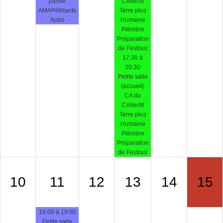
panier
Collectif
AMAPétillante
Terre plus
Autre
Humaine
Plénière
Préparation
de Festisol
17:30 à
20:30
Petite salle
(accueil)
CA du
Collectif
Terre plus
Humaine
Plénière
Préparation
de Festisol
10
11
12
13
14
15
18:00 à 19:00
Petite salle