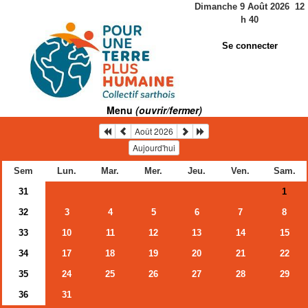
Dimanche 9 Août 2026
12
h
40
Se connecter
Menu
(ouvrir/fermer)
Août 2026
Aujourd'hui
Sem
Lun.
Mar.
Mer.
Jeu.
Ven.
Sam.
31
1
32
3
4
5
6
7
8
33
10
11
12
13
14
15
34
17
18
19
20
21
22
35
24
25
26
27
28
29
36
31