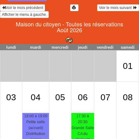
Voir le mois précédent
Voir le mois suivant  
Maison du citoyen - Toutes les réservations
Août 2026
lundi
mardi
mercredi
jeudi
vendredi
samedi
01
03
04
05
06
07
08
18:00 à 19:00
17:30 à
Petite salle
20:30
(accueil)
Grande Salle
Distribution
CA du