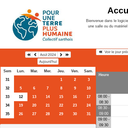
Accu
Bienvenue dans le logicie
une salle ou du matérie
   Voir le jour pr
Août 2024
Aujourd'hui
Sem
Lun.
Mar.
Mer.
Jeu.
Ven.
Sam.
Heure
31
1
2
3
32
5
6
7
8
9
10
08:00 -
33
12
13
14
15
16
17
08:30
34
19
20
21
22
23
24
08:30 -
09:00
35
26
27
28
29
30
31
09:00 -
09:30