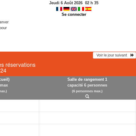
Jeudi 6 Août 2026
02
h
35
Se connecter
erver
pour
  Voir le jour suivant    
es réservations
024
cueil)
Salle de rangement 1
 max
capacité 6 personnes
ax.)
(6 personnes max.)