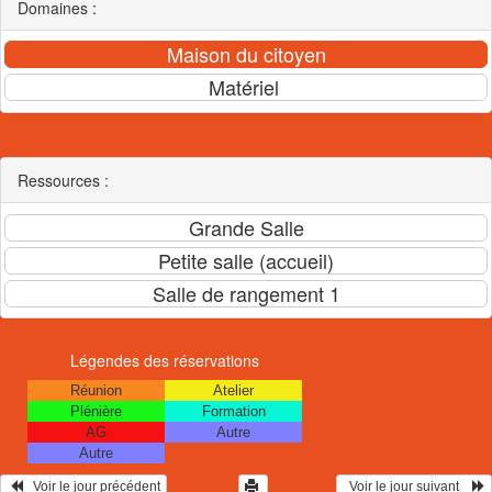
Domaines :
Ressources :
Légendes des réservations
Réunion
Atelier
Plénière
Formation
AG
Autre
Autre
   Voir le jour précédent
  Voir le jour suivant    