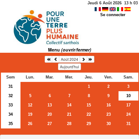
Jeudi 6 Août 2026
13
h
03
Se connecter
Menu
(ouvrir/fermer)
Août 2024
Aujourd'hui
Sem
Lun.
Mar.
Mer.
Jeu.
Ven.
Sam.
31
1
2
3
32
5
6
7
8
9
10
33
12
13
14
15
16
17
34
19
20
21
22
23
24
35
26
27
28
29
30
31