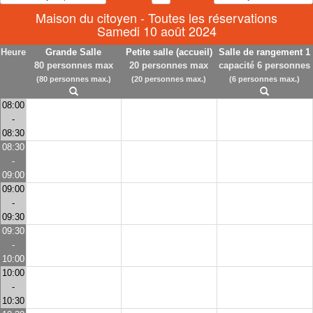
Maison du citoyen - Toutes les réservations
Samedi 10 août 2024
Heure
Grande Salle
Petite salle (accueil)
Salle de rangement 1
80 personnes max
20 personnes max
capacité 6 personnes
(80 personnes max.)
(20 personnes max.)
(6 personnes max.)
08:00
-
08:30
08:30
-
09:00
09:00
-
09:30
09:30
-
10:00
10:00
-
10:30