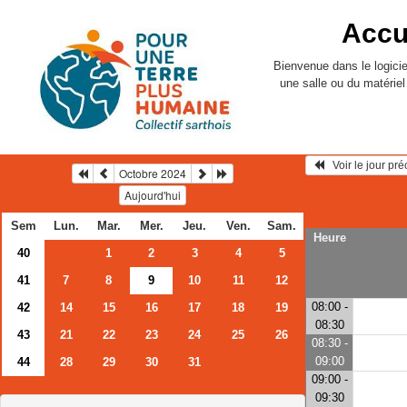
Accu
Bienvenue dans le logicie
une salle ou du matérie
   Voir le jour pr
Octobre 2024
Aujourd'hui
Sem
Lun.
Mar.
Mer.
Jeu.
Ven.
Sam.
Heure
40
1
2
3
4
5
41
7
8
9
10
11
12
08:00 -
42
14
15
16
17
18
19
08:30
43
21
22
23
24
25
26
08:30 -
09:00
44
28
29
30
31
09:00 -
09:30