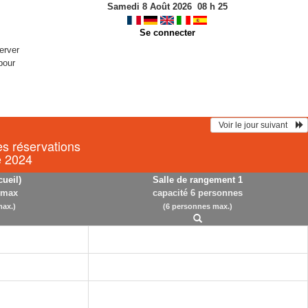
Samedi 8 Août 2026
08
h
25
Se connecter
erver
pour
  Voir le jour suivant    
es réservations
e 2024
cueil)
Salle de rangement 1
 max
capacité 6 personnes
ax.)
(6 personnes max.)