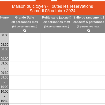
Maison du citoyen - Toutes les réservations
Samedi 05 octobre 2024
Heure
Grande Salle
Petite salle (accueil)
Salle de rangement 1
80 personnes max
20 personnes max
capacité 6 personnes
(80 personnes max.)
(20 personnes max.)
(6 personnes max.)
08:00
-
08:30
08:30
-
09:00
09:00
-
09:30
09:30
-
10:00
10:00
-
10:30