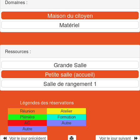
Domaines :
Ressources :
Légendes des réservations
Réunion
Atelier
Plénière
Formation
AG
Autre
Autre
   Voir le jour précédent
  Voir le jour suivant    