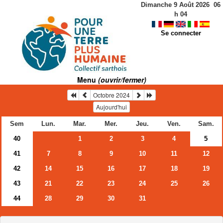
Dimanche 9 Août 2026
06
h
04
Se connecter
Menu
(ouvrir/fermer)
Octobre 2024
Aujourd'hui
Sem
Lun.
Mar.
Mer.
Jeu.
Ven.
Sam.
40
1
2
3
4
5
41
7
8
9
10
11
12
42
14
15
16
17
18
19
43
21
22
23
24
25
26
44
28
29
30
31