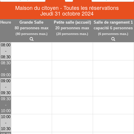
Maison du citoyen - Toutes les réservations
Jeudi 31 octobre 2024
Heure
Grande Salle
Petite salle (accueil)
Salle de rangement 1
80 personnes max
20 personnes max
capacité 6 personnes
(80 personnes max.)
(20 personnes max.)
(6 personnes max.)
08:00
-
08:30
08:30
-
09:00
09:00
-
09:30
09:30
-
10:00
10:00
-
10:30