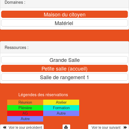
Domaines :
Ressources :
Légendes des réservations
Réunion
Atelier
Plénière
Formation
AG
Autre
Autre
   Voir le jour précédent
  Voir le jour suivant    