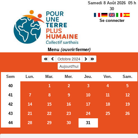
Samedi 8 Août 2026
05
h
30
Se connecter
Menu
(ouvrir/fermer)
Octobre 2024
Aujourd'hui
Sem
Lun.
Mar.
Mer.
Jeu.
Ven.
Sam.
40
1
2
3
4
5
41
7
8
9
10
11
12
42
14
15
16
17
18
19
43
21
22
23
24
25
26
44
28
29
30
31