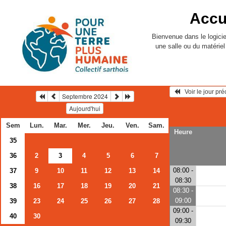
Accu
Bienvenue dans le logicie
une salle ou du matérie
   Voir le jour pr
Septembre 2024
Aujourd'hui
Sem
Lun.
Mar.
Mer.
Jeu.
Ven.
Sam.
Heure
35
36
2
3
4
5
6
7
08:00 -
37
9
10
11
12
13
14
08:30
38
16
17
18
19
20
21
08:30 -
09:00
39
23
24
25
26
27
28
09:00 -
40
30
09:30