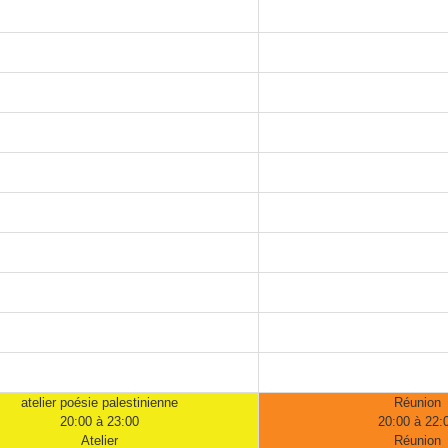
atelier poésie palestinienne
Réunion
20:00 à 23:00
20:00 à 22:
Atelier
Réunion