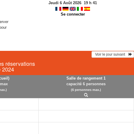
Jeudi 6 Août 2026
19
h
41
Se connecter
erver
pour
  Voir le jour suivant    
es réservations
e 2024
cueil)
Salle de rangement 1
 max
capacité 6 personnes
ax.)
(6 personnes max.)