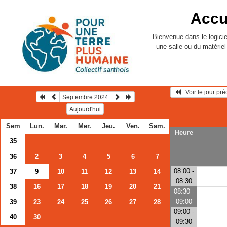
Accu
Bienvenue dans le logicie
une salle ou du matérie
   Voir le jour pr
Septembre 2024
Aujourd'hui
Sem
Lun.
Mar.
Mer.
Jeu.
Ven.
Sam.
Heure
35
36
2
3
4
5
6
7
08:00 -
37
9
10
11
12
13
14
08:30
38
16
17
18
19
20
21
08:30 -
09:00
39
23
24
25
26
27
28
09:00 -
40
30
09:30