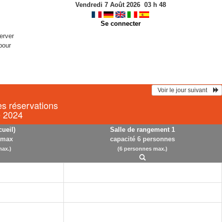
Vendredi 7 Août 2026
03
h
48
Se connecter
erver
pour
  Voir le jour suivant    
es réservations
e 2024
cueil)
Salle de rangement 1
 max
capacité 6 personnes
ax.)
(6 personnes max.)