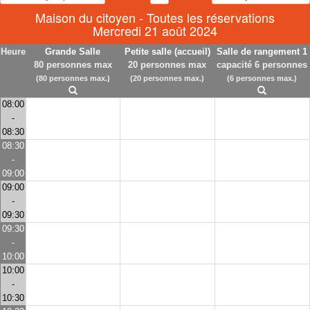
Maison du citoyen - Toutes les réservations
Mercredi 21 août 2024
Heure
Grande Salle
Petite salle (accueil)
Salle de rangement 1
80 personnes max
20 personnes max
capacité 6 personnes
(80 personnes max.)
(20 personnes max.)
(6 personnes max.)
08:00
-
08:30
08:30
-
09:00
09:00
-
09:30
09:30
-
10:00
10:00
-
10:30