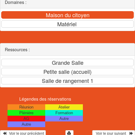
Domaines :
Ressources :
Légendes des réservations
Réunion
Atelier
Plénière
Formation
AG
Autre
Autre
   Voir le jour précédent
  Voir le jour suivant    