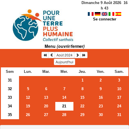
Dimanche 9 Août 2026
16
h
43
Se connecter
Menu
(ouvrir/fermer)
Août 2024
Aujourd'hui
Sem
Lun.
Mar.
Mer.
Jeu.
Ven.
Sam.
31
1
2
3
32
5
6
7
8
9
10
33
12
13
14
15
16
17
34
19
20
21
22
23
24
35
26
27
28
29
30
31