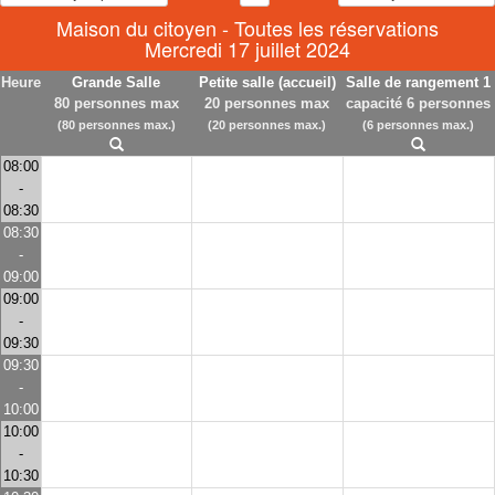
Maison du citoyen - Toutes les réservations
Mercredi 17 juillet 2024
Heure
Grande Salle
Petite salle (accueil)
Salle de rangement 1
80 personnes max
20 personnes max
capacité 6 personnes
(80 personnes max.)
(20 personnes max.)
(6 personnes max.)
08:00
-
08:30
08:30
-
09:00
09:00
-
09:30
09:30
-
10:00
10:00
-
10:30