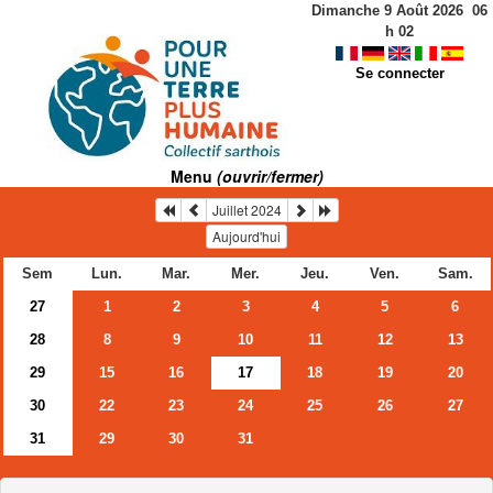
Dimanche 9 Août 2026
06
h
02
Se connecter
Menu
(ouvrir/fermer)
Juillet 2024
Aujourd'hui
Sem
Lun.
Mar.
Mer.
Jeu.
Ven.
Sam.
27
1
2
3
4
5
6
28
8
9
10
11
12
13
29
15
16
17
18
19
20
30
22
23
24
25
26
27
31
29
30
31