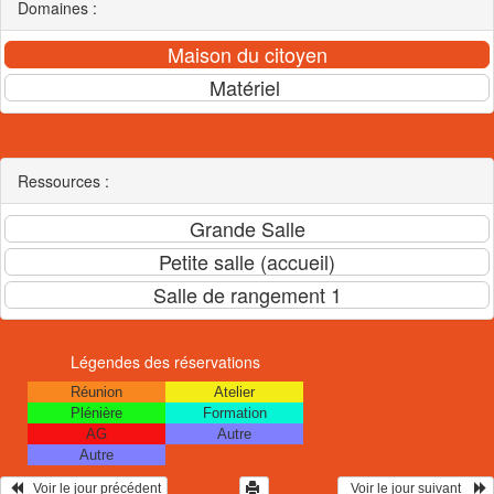
Domaines :
Ressources :
Légendes des réservations
Réunion
Atelier
Plénière
Formation
AG
Autre
Autre
   Voir le jour précédent
  Voir le jour suivant    