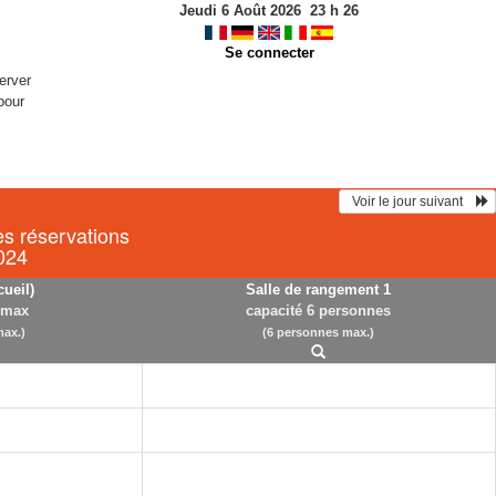
Jeudi 6 Août 2026
23
h
26
Se connecter
erver
pour
  Voir le jour suivant    
es réservations
2024
cueil)
Salle de rangement 1
 max
capacité 6 personnes
ax.)
(6 personnes max.)