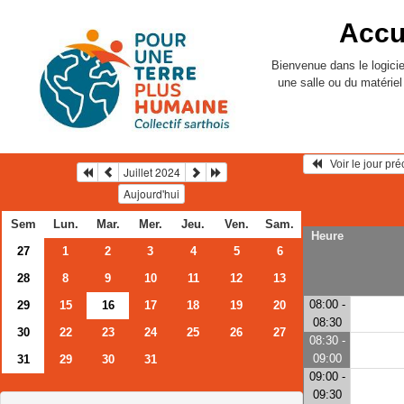
Accu
Bienvenue dans le logicie
une salle ou du matérie
   Voir le jour pr
Juillet 2024
Aujourd'hui
Sem
Lun.
Mar.
Mer.
Jeu.
Ven.
Sam.
Heure
27
1
2
3
4
5
6
28
8
9
10
11
12
13
08:00 -
29
15
16
17
18
19
20
08:30
30
22
23
24
25
26
27
08:30 -
09:00
31
29
30
31
09:00 -
09:30