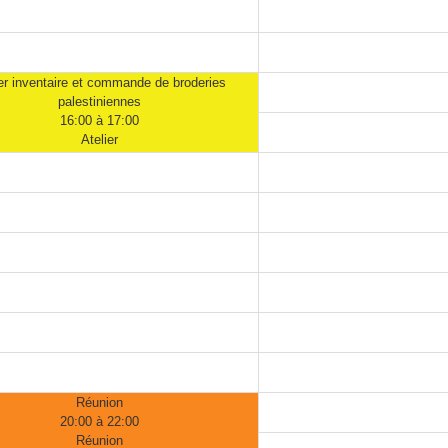
ier inventaire et commande de broderies
palestiniennes
16:00 à 17:00
Atelier
Réunion
20:00 à 22:00
Réunion