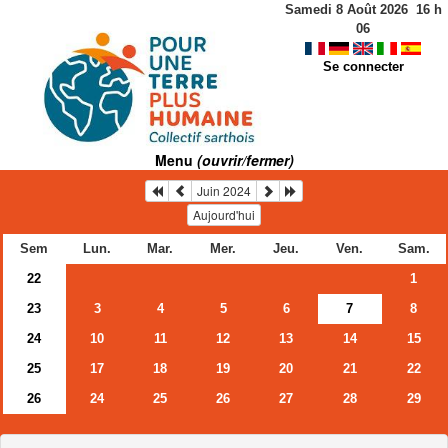
Samedi 8 Août 2026
16
h
06
Se connecter
Menu
(ouvrir/fermer)
Juin 2024
Aujourd'hui
Sem
Lun.
Mar.
Mer.
Jeu.
Ven.
Sam.
22
1
23
3
4
5
6
7
8
24
10
11
12
13
14
15
25
17
18
19
20
21
22
26
24
25
26
27
28
29