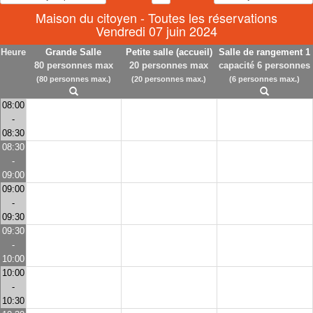
Maison du citoyen - Toutes les réservations
Vendredi 07 juin 2024
Heure
Grande Salle
Petite salle (accueil)
Salle de rangement 1
80 personnes max
20 personnes max
capacité 6 personnes
(80 personnes max.)
(20 personnes max.)
(6 personnes max.)
08:00
-
08:30
08:30
-
09:00
09:00
-
09:30
09:30
-
10:00
10:00
-
10:30