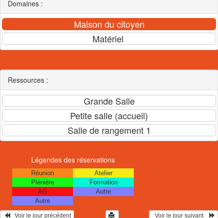
Domaines :
Ressources :
Légendes des réservations
Réunion
Atelier
Plénière
Formation
AG
Autre
Autre
   Voir le jour précédent
  Voir le jour suivant    