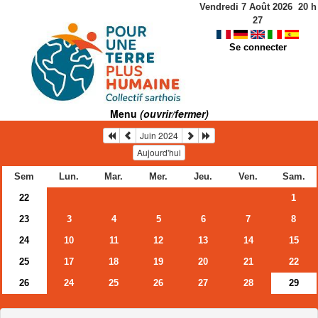
Vendredi 7 Août 2026
20
h
27
Se connecter
Menu
(ouvrir/fermer)
Juin 2024
Aujourd'hui
Sem
Lun.
Mar.
Mer.
Jeu.
Ven.
Sam.
22
1
23
3
4
5
6
7
8
24
10
11
12
13
14
15
25
17
18
19
20
21
22
26
24
25
26
27
28
29