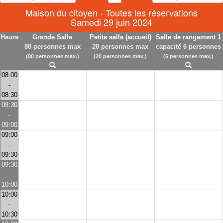
Maison du citoyen - Toutes les réservations
Samedi 29 juin 2024
Heure
Grande Salle
Petite salle (accueil)
Salle de rangement 1
80 personnes max
20 personnes max
capacité 6 personnes
(80 personnes max.)
(20 personnes max.)
(6 personnes max.)
08:00
-
08:30
08:30
-
09:00
09:00
-
09:30
09:30
-
10:00
10:00
-
10:30