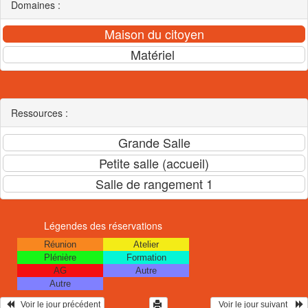
Domaines :
Ressources :
Légendes des réservations
Réunion
Atelier
Plénière
Formation
AG
Autre
Autre
   Voir le jour précédent
  Voir le jour suivant    