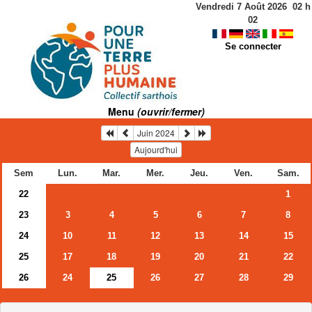
Vendredi 7 Août 2026
02
h
02
Se connecter
Menu
(ouvrir/fermer)
Juin 2024
Aujourd'hui
Sem
Lun.
Mar.
Mer.
Jeu.
Ven.
Sam.
22
1
23
3
4
5
6
7
8
24
10
11
12
13
14
15
25
17
18
19
20
21
22
26
24
25
26
27
28
29