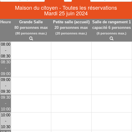
Maison du citoyen - Toutes les réservations
Mardi 25 juin 2024
Heure
Grande Salle
Petite salle (accueil)
Salle de rangement 1
80 personnes max
20 personnes max
capacité 6 personnes
(80 personnes max.)
(20 personnes max.)
(6 personnes max.)
08:00
-
08:30
08:30
-
09:00
09:00
-
09:30
09:30
-
10:00
10:00
-
10:30