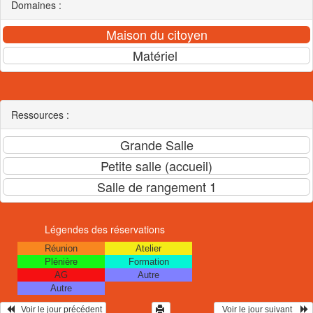
Domaines :
Ressources :
Légendes des réservations
Réunion
Atelier
Plénière
Formation
AG
Autre
Autre
   Voir le jour précédent
  Voir le jour suivant    