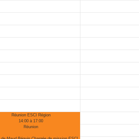
Réunion ESCI Région
14:00 à 17:00
Réunion
 de Maud Béguin Chargée de mission ESCI