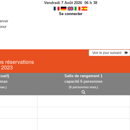
Vendredi 7 Août 2026
06
h
38
Se connecter
erver
pour
  Voir le jour suivant    
es réservations
 2023
cueil)
Salle de rangement 1
 max
capacité 6 personnes
ax.)
(6 personnes max.)