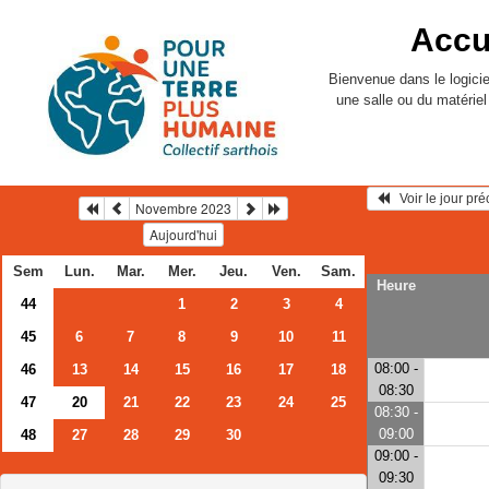
Accu
Bienvenue dans le logicie
une salle ou du matérie
   Voir le jour pr
Novembre 2023
Aujourd'hui
Sem
Lun.
Mar.
Mer.
Jeu.
Ven.
Sam.
Heure
44
1
2
3
4
45
6
7
8
9
10
11
08:00 -
46
13
14
15
16
17
18
08:30
47
20
21
22
23
24
25
08:30 -
09:00
48
27
28
29
30
09:00 -
09:30