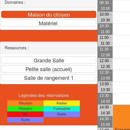
Domaines :
09:30 -
10:00
10:00 -
10:30
10:30 -
11:00
11:00 -
11:30
Ressources :
11:30 -
12:00
12:00 -
12:30
12:30 -
13:00
13:00 -
13:30
Légendes des réservations
13:30 -
14:00
Réunion
Atelier
14:00 -
Plénière
Formation
14:30
AG
Autre
14:30 -
Autre
15:00
Passage