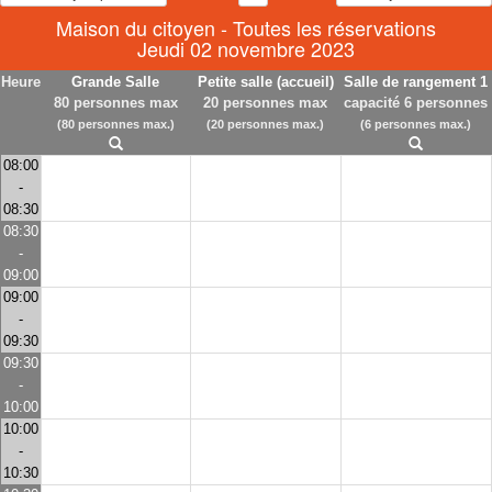
Maison du citoyen - Toutes les réservations
Jeudi 02 novembre 2023
Heure
Grande Salle
Petite salle (accueil)
Salle de rangement 1
80 personnes max
20 personnes max
capacité 6 personnes
(80 personnes max.)
(20 personnes max.)
(6 personnes max.)
08:00
-
08:30
08:30
-
09:00
09:00
-
09:30
09:30
-
10:00
10:00
-
10:30