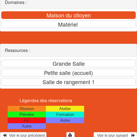
Domaines :
Ressources :
Légendes des réservations
Réunion
Atelier
Plénière
Formation
AG
Autre
Autre
   Voir le jour précédent
  Voir le jour suivant    