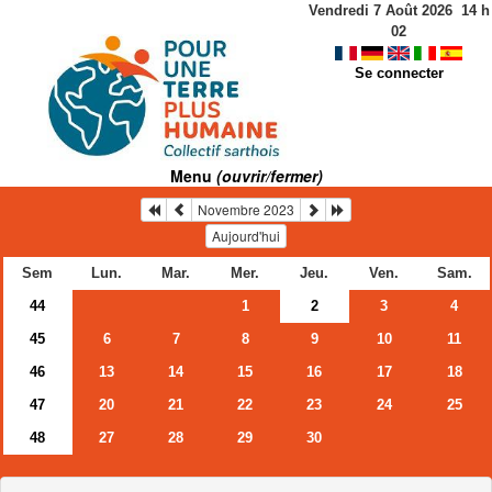
Vendredi 7 Août 2026
14
h
02
Se connecter
Menu
(ouvrir/fermer)
Novembre 2023
Aujourd'hui
Sem
Lun.
Mar.
Mer.
Jeu.
Ven.
Sam.
44
1
2
3
4
45
6
7
8
9
10
11
46
13
14
15
16
17
18
47
20
21
22
23
24
25
48
27
28
29
30