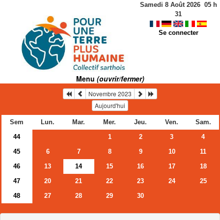
Samedi 8 Août 2026
05
h
31
Se connecter
Menu
(ouvrir/fermer)
Novembre 2023
Aujourd'hui
Sem
Lun.
Mar.
Mer.
Jeu.
Ven.
Sam.
44
1
2
3
4
45
6
7
8
9
10
11
46
13
14
15
16
17
18
47
20
21
22
23
24
25
48
27
28
29
30