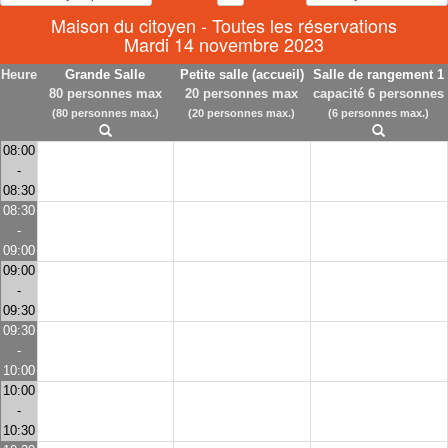
Maison du citoyen - Toutes les réservations
Mardi 14 novembre 2023
Heure
Grande Salle
Petite salle (accueil)
Salle de rangement 1
80 personnes max
20 personnes max
capacité 6 personnes
(80 personnes max.)
(20 personnes max.)
(6 personnes max.)
08:00
-
08:30
08:30
-
09:00
09:00
-
09:30
09:30
-
10:00
10:00
-
10:30