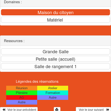
Domaines :
Ressources :
Légendes des réservations
Réunion
Atelier
Plénière
Formation
AG
Autre
Autre
   Voir le jour précédent
  Voir le jour suivant    