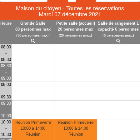
Maison du citoyen - Toutes les réservations
Mardi 07 décembre 2021
Heure
Grande Salle
Petite salle (accueil)
Salle de rangement 1
80 personnes max
20 personnes max
capacité 6 personnes
(80 personnes max.)
(20 personnes max.)
(6 personnes max.)
08:00
-
08:30
08:30
-
09:00
09:00
-
09:30
09:30
-
10:00
10:00
Réunion Primeverre
Réunion Primeverre
-
10:00 à 14:00
10:00 à 14:00
Réunion
Réunion
10:30