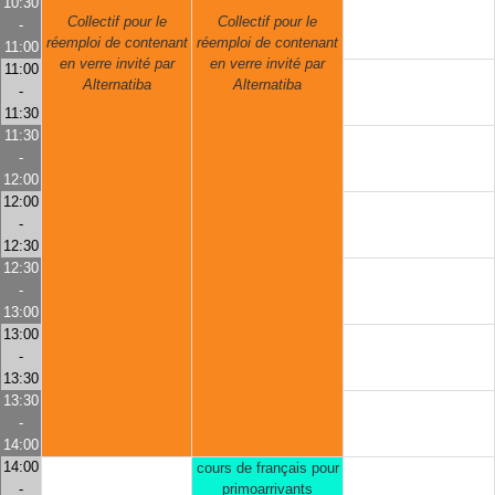
10:30
Collectif pour le
Collectif pour le
-
réemploi de contenant
réemploi de contenant
11:00
en verre invité par
en verre invité par
11:00
Alternatiba
Alternatiba
-
11:30
11:30
-
12:00
12:00
-
12:30
12:30
-
13:00
13:00
-
13:30
13:30
-
14:00
14:00
cours de français pour
-
primoarrivants