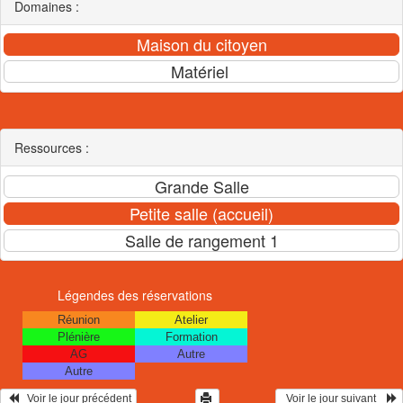
Domaines :
Ressources :
Légendes des réservations
Réunion
Atelier
Plénière
Formation
AG
Autre
Autre
   Voir le jour précédent
  Voir le jour suivant    