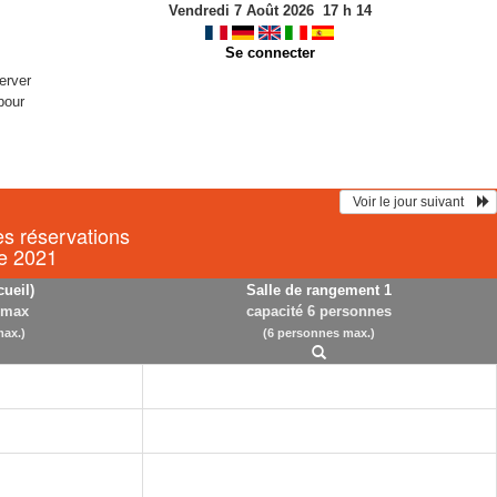
Vendredi 7 Août 2026
17
h
14
Se connecter
erver
pour
  Voir le jour suivant    
es réservations
e 2021
cueil)
Salle de rangement 1
 max
capacité 6 personnes
ax.)
(6 personnes max.)