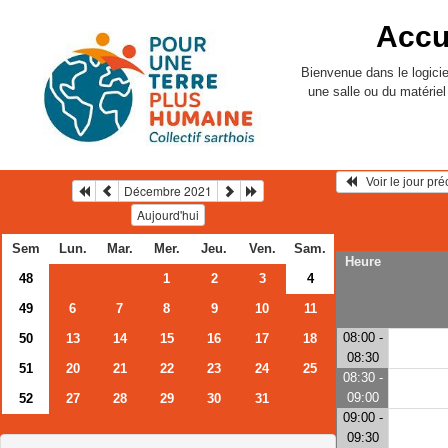
Accu
Bienvenue dans le logicie
une salle ou du matérie
   Voir le jour pr
Décembre 2021
Aujourd'hui
Sem
Lun.
Mar.
Mer.
Jeu.
Ven.
Sam.
Heure
48
1
2
3
4
49
6
7
8
9
10
11
08:00 -
50
13
14
15
16
17
18
08:30
51
20
21
22
23
24
25
08:30 -
09:00
52
27
28
29
30
31
09:00 -
09:30