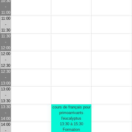
10:30
-
11:00
11:00
-
11:30
11:30
-
12:00
12:00
-
12:30
12:30
-
13:00
13:00
-
13:30
13:30
cours de français pour
-
primoarrivants
l'eucalyptus
14:00
13:30 à 15:30
14:00
Formation
-