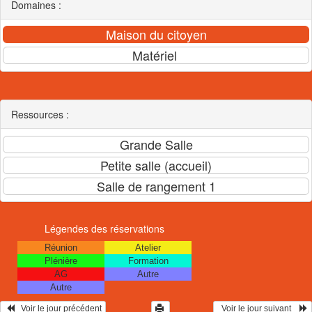
Domaines :
Ressources :
Légendes des réservations
Réunion
Atelier
Plénière
Formation
AG
Autre
Autre
   Voir le jour précédent
  Voir le jour suivant    