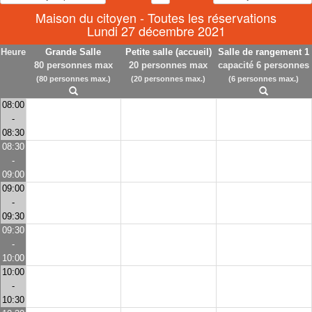
Maison du citoyen - Toutes les réservations
Lundi 27 décembre 2021
Heure
Grande Salle
Petite salle (accueil)
Salle de rangement 1
80 personnes max
20 personnes max
capacité 6 personnes
(80 personnes max.)
(20 personnes max.)
(6 personnes max.)
08:00
-
08:30
08:30
-
09:00
09:00
-
09:30
09:30
-
10:00
10:00
-
10:30