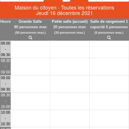
Maison du citoyen - Toutes les réservations
Jeudi 16 décembre 2021
Heure
Grande Salle
Petite salle (accueil)
Salle de rangement 1
80 personnes max
20 personnes max
capacité 6 personnes
(80 personnes max.)
(20 personnes max.)
(6 personnes max.)
08:00
-
08:30
08:30
-
09:00
09:00
-
09:30
09:30
-
10:00
10:00
-
10:30