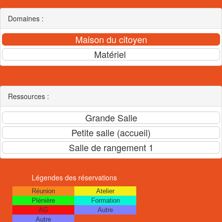
Domaines :
Ressources :
Légendes des réservations
Réunion
Atelier
Plénière
Formation
AG
Autre
Autre