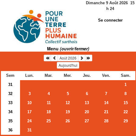
Dimanche 9 Août 2026
15
h
24
Se connecter
Menu
(ouvrir/fermer)
Août 2026
Aujourd'hui
Sem
Lun.
Mar.
Mer.
Jeu.
Ven.
Sam.
31
1
32
3
4
5
6
7
8
33
10
11
12
13
14
15
34
17
18
19
20
21
22
35
24
25
26
27
28
29
36
31