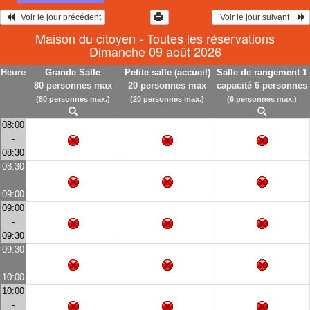
   Voir le jour précédent
  Voir le jour suivant    
Maison du citoyen - Toutes les réservations
Dimanche 09 août 2026
Heure
Grande Salle
Petite salle (accueil)
Salle de rangement 1
80 personnes max
20 personnes max
capacité 6 personnes
(80 personnes max.)
(20 personnes max.)
(6 personnes max.)
08:00
-
08:30
08:30
-
09:00
09:00
-
09:30
09:30
-
10:00
10:00
-